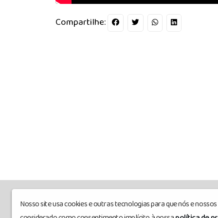
Compartilhe:
Nosso site usa cookies e outras tecnologias para que nós e nosso
sinecofi
© Todos os direitos reservados.
considerado como consentimento implícito à nossa
política de p